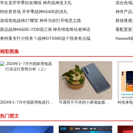
学生党开学季狂欢继续 神舟战神送大礼
混合色域超
特价君登场 开学季战神K640E的洗礼
神舟产品又
游戏笔电战神Z7耀世 神舟为你打开电竞之路
群雄逐鹿
新品战神K660E-i7D8现江湖 神舟缔造终结者神话
看配置更看
奥特曼专打小怪兽？战神GTX980这个怪兽有点猛
Haswe
精彩图集
2024年1~7月中国家用电器行业运行形势分析（上）
可遇而不可求的小屏满血旗舰--魅族 18测评
热门图文