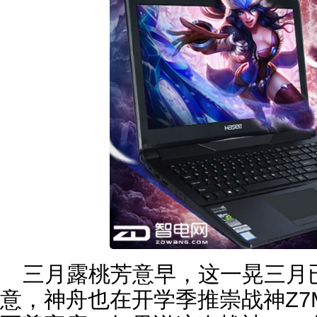
三月露桃芳意早，这一晃三月
意，神舟也在开学季推崇战神Z7M