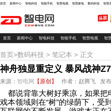
首页
新闻中心
智电科技
智能手机
智慧电视
智慧家电
数码科技
智慧
首页
新闻中心
智电科技
智能手机
智慧电视
智
首页
>
数码科技
>
笔记本
> 正文
神舟独显重定义 暴风战神Z
来源：
智电网
【原创】
作者：赵腾飞 发布时间：2
都说背靠大树好乘凉，如果把
戏本领域则在“树”的绿荫下，受