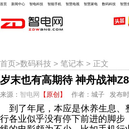
首页
新闻中心
智电科技
智能手机
智慧电视
智慧家电
数码科技
智慧
首页
新闻中心
智电科技
智能手机
智慧电视
智
首页
>
数码科技
>
笔记本
> 正文
岁末也有高期待 神舟战神Z
来源：
智电网
【原创】
作者：城子 发布时间：20
到了年尾，本应是休养生息、
行各业似乎没有停下前进的脚步