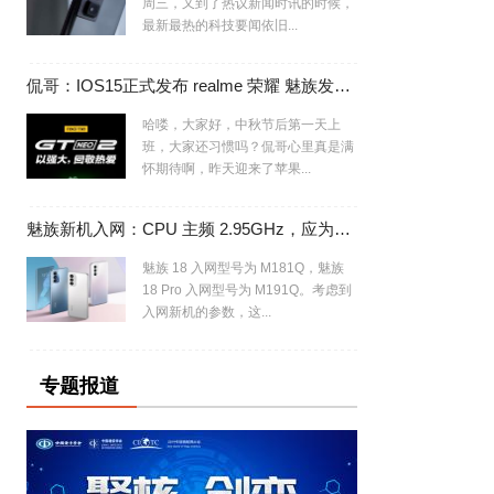
周三，又到了热议新闻时讯的时候，
最新最热的科技要闻依旧...
侃哥：IOS15正式发布 realme 荣耀 魅族发布会撞车
哈喽，大家好，中秋节后第一天上
班，大家还习惯吗？侃哥心里真是满
怀期待啊，昨天迎来了苹果...
魅族新机入网：CPU 主频 2.95GHz，应为魅族 18/Pro 换芯版
魅族 18 入网型号为 M181Q，魅族
18 Pro 入网型号为 M191Q。考虑到
入网新机的参数，这...
专题报道