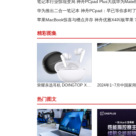
笔记本行业惊现变局 神舟PCpad Plus大战华为MateB
华为推出二合一笔记本 神舟PCpad：早已等你多时
苹果MacBook惊喜与槽点并存 神舟优雅X4叫板苹果
精彩图集
荣耀亲选耳机 DOINGTOP X8i 开售，开启高性价比音频新体验
热门图文