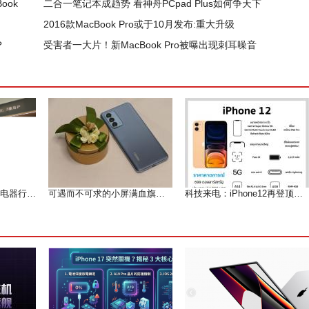
ook
二合一笔记本成趋势 看神舟PCpad Plus如何争天下
了
2016款MacBook Pro或于10月发布:重大升级
？
受害者一大片！新MacBook Pro被曝出现刺耳噪音
2024年1~7月中国家用电器行业运行形势分析（上）
可遇而不可求的小屏满血旗舰--魅族 18测评
科技来电：iPhone12再登顶微博热搜 果粉们等到痴狂