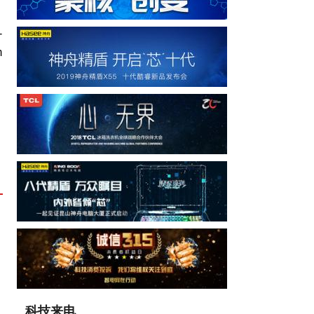
-
m
科技来电