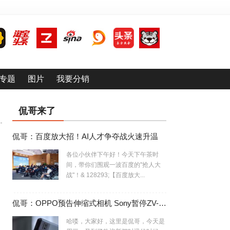
专题
图片
我要分销
侃哥来了
侃哥：百度放大招！AI人才争夺战火速升温
各位小伙伴下午好！今天下午茶时
间，带你们围观一波百度的"抢人大
战"！& 128293;【百度放大...
侃哥：OPPO预告伸缩式相机 Sony暂停ZV-E10相机生产
哈喽，大家好，这里是侃哥，今天是